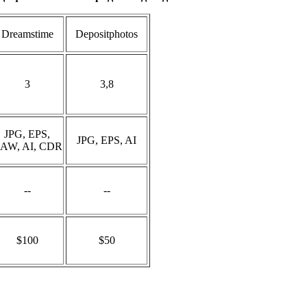
Dreamstime
Depositphotos
3
3,8
JPG, EPS,
JPG, EPS, AI
AW, AI, CDR
--
--
$100
$50