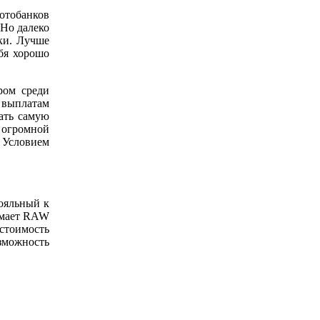
 Но далеко
нки. Лучше
бя хорошо
ром среди
 выплатам
ать самую
 огромной
. Условием
ояльный к
имает RAW
стоимость
зможность