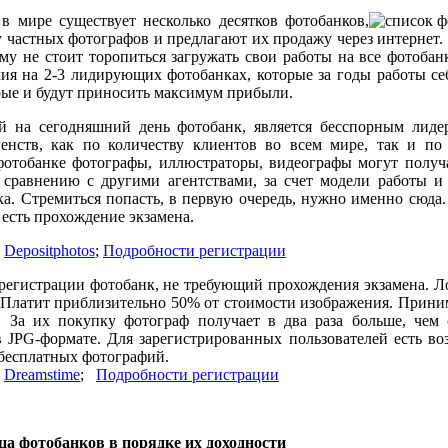
в мире существует несколько десятков фотобанков,
у частных фотографов и предлагают их продажу через интернет.
му не стоит торопиться загружать свои работы на все фотоба
лия на 2-3 лидирующих фотобанках, которые за годы работы се
рые и будут приносить максимум прибыли.
 на сегодняшний день фотобанк, является бесспорным лиде
енств, как по количеству клиентов во всем мире, так и по
фотобанке фотографы, иллюстраторы, видеографы могут получ
сравнению с другими агентствами, за счет модели работы и
а. Стремиться попасть, в первую очередь, нужно именно сюда
 есть прохождение экзамена.
:
Depositphotos
;
Подробности регистрации
регистрации фотобанк, не требующий прохождения экзамена. Л
. Платит приблизительно 50% от стоимости изображения. Прин
 За их покупку фотограф получает в два раза больше, чем 
в JPG-формате. Для зарегистрированных пользователей есть во
 бесплатных фотографий.
:
Dreamstime
;
Подробности регистрации
а фотобанков в порядке их доходности